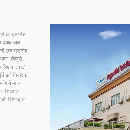
़ी का इंटरनेट
तर दबाव जल
नी एक राष्ट्रीय
ादन, बिक्री
के लिए पाउडर/
ति इंजीनियरिंग,
माण में मानव
लित डिजाइन
ीकी विशेषज्ञता